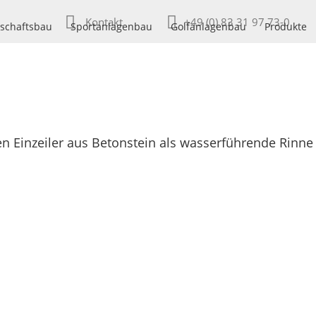
Kontakt
+49 (0) 83 31 97 73-0
schaftsbau
Sportanlagenbau
Golfanlagenbau
Produkte
n Einzeiler aus Betonstein als wasserführende Rinne 