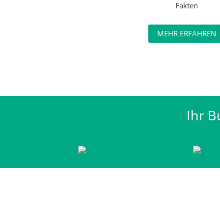
Fakten
MEHR ERFAHREN
Ihr B
© 2026 Hermann Kutter GmbH & Co. KG
Buxheimer Stra
Mo. - Do.:
07:30 bis 12:00 Uhr und 13:15 bis 17:00 Uhr
Fr.:
07:30 bis 12:00 Uhr und 13:15 bis 14:30 Uhr