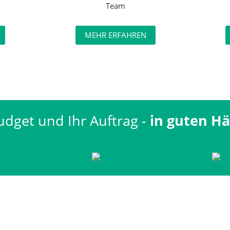
Team
MEHR ERFAHREN
udget und Ihr Auftrag -
in guten H
ße 116
87700
Memmingen
Impressum
Date