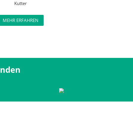
Kutter
MEHR ERFAHREN
änden
nschutz
HinSchG
AGB / VSBG / Privatkundendatenschutz