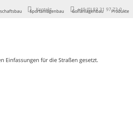
Kontakt
+49 (0) 83 31 97 73-0
schaftsbau
Sportanlagenbau
Golfanlagenbau
Produkte
n Einfassungen für die Straßen gesetzt.