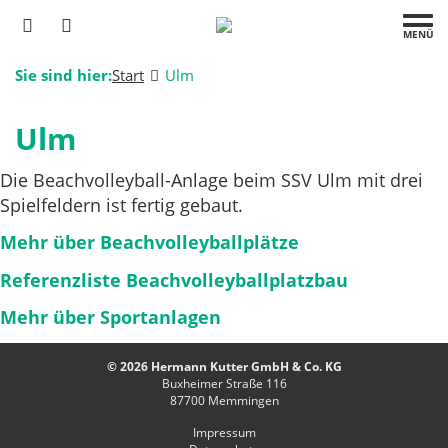
MENÜ
Sie sind hier:
Start
Ulm
Ulm
Die Beachvolleyball-Anlage beim SSV Ulm mit drei
Spielfeldern ist fertig gebaut.
Mehr über Beachvolleyballplätze
Referenzliste Beachvolleyballplatzbau
Mehr über Sportanlagen
© 2026 Hermann Kutter GmbH & Co. KG
Buxheimer Straße 116
87700
Memmingen
Impressum