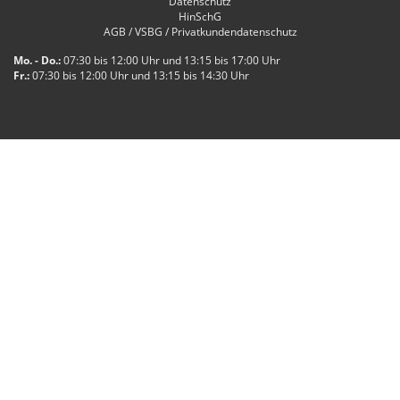
Datenschutz
HinSchG
AGB / VSBG / Privatkundendatenschutz
Mo. - Do.:
07:30 bis 12:00 Uhr und 13:15 bis 17:00 Uhr
Fr.:
07:30 bis 12:00 Uhr und 13:15 bis 14:30 Uhr