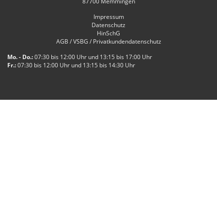
87700
Memmingen
Impressum
Datenschutz
HinSchG
AGB / VSBG / Privatkundendatenschutz
Mo. - Do.:
07:30 bis 12:00 Uhr und 13:15 bis 17:00 Uhr
Fr.:
07:30 bis 12:00 Uhr und 13:15 bis 14:30 Uhr