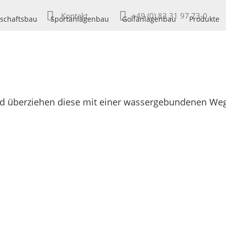
Kontakt
+49 (0) 83 31 97 73-0
schaftsbau
Sportanlagenbau
Golfanlagenbau
Produkte
nd überziehen diese mit einer wassergebundenen We