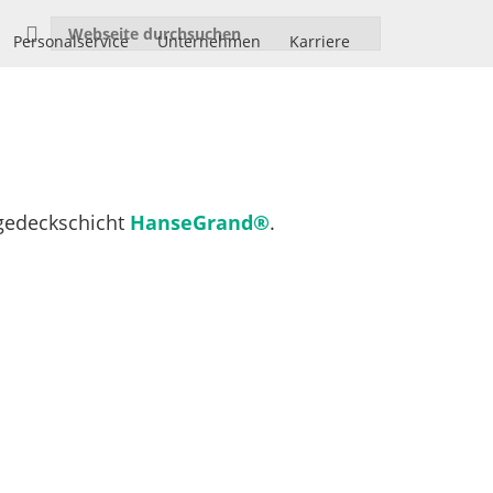
Personalservice
Unternehmen
Karriere
gedeckschicht
HanseGrand®
.