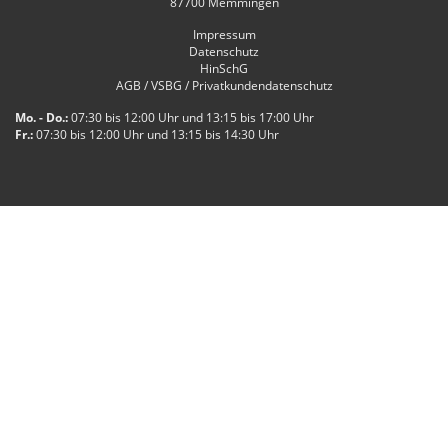
87700
Memmingen
Impressum
Datenschutz
HinSchG
AGB / VSBG / Privatkundendatenschutz
Mo. - Do.:
07:30 bis 12:00 Uhr und 13:15 bis 17:00 Uhr
Fr.:
07:30 bis 12:00 Uhr und 13:15 bis 14:30 Uhr