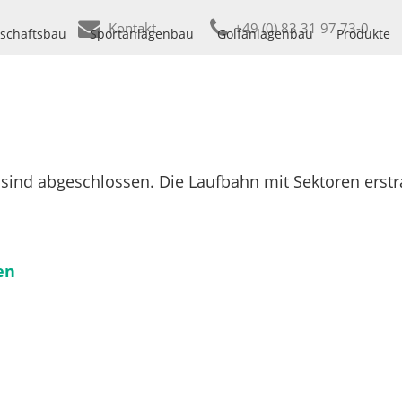
Kontakt
+49 (0) 83 31 97 73-0
schaftsbau
Sportanlagenbau
Golfanlagenbau
Produkte
sind abgeschlossen. Die Laufbahn mit Sektoren erstr
en