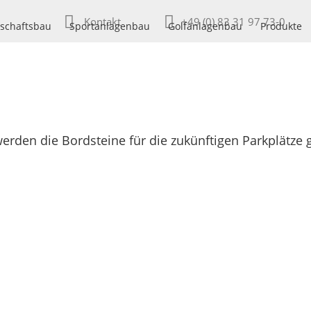
Kontakt
+49 (0) 83 31 97 73-0
schaftsbau
Sportanlagenbau
Golfanlagenbau
Produkte
rden die Bordsteine für die zukünftigen Parkplätze g