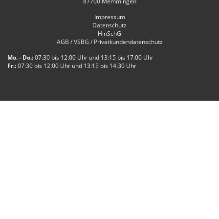
87700
Memmingen
Impressum
Datenschutz
HinSchG
AGB / VSBG / Privatkundendatenschutz
Mo. - Do.:
07:30 bis 12:00 Uhr und 13:15 bis 17:00 Uhr
Fr.:
07:30 bis 12:00 Uhr und 13:15 bis 14:30 Uhr