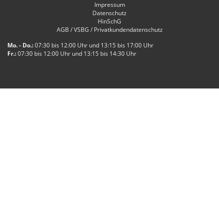
Impressum
Datenschutz
HinSchG
AGB / VSBG / Privatkundendatenschutz
Mo. - Do.:
07:30 bis 12:00 Uhr und 13:15 bis 17:00 Uhr
Fr.:
07:30 bis 12:00 Uhr und 13:15 bis 14:30 Uhr