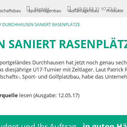
Kontakt
+49 (0) 83 31 97 73-0
schaftsbau
Sportanlagenbau
Golfanlagenbau
Produkte
V DURCHHAUSEN SANIERT RASENPLÄTZE
 SANIERT RASENPLÄT
portgeländes Durchhausen hat jetzt noch genau sech
 diesjährige U17-Turnier mit Zeltlager. Laut Patrick 
schafts-, Sport- und Golfplatzbau, habe das Unter
rquelle
lesen (Ausgabe: 12.05.17)
udget und Ihr Auftrag -
in guten H