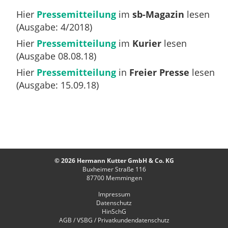
Hier
Pressemitteilung
im
sb-Magazin
lesen
(Ausgabe: 4/2018)
Hier
Pressemitteilung
im
Kurier
lesen
(Ausgabe 08.08.18)
Hier
Pressemitteilung
in
Freier Presse
lesen
(Ausgabe: 15.09.18)
© 2026 Hermann Kutter GmbH & Co. KG
Buxheimer Straße 116
87700
Memmingen
Impressum
Datenschutz
HinSchG
AGB / VSBG / Privatkundendatenschutz