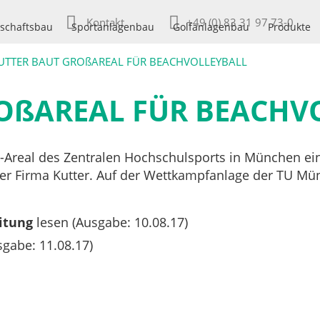
Kontakt
+49 (0) 83 31 97 73-0
schaftsbau
Sportanlagenbau
Golfanlagenbau
Produkte
UTTER BAUT GROßAREAL FÜR BEACHVOLLEYBALL
OßAREAL FÜR BEACHV
ll-Areal des Zentralen Hochschulsports in München e
r Firma Kutter. Auf der Wettkampfanlage der TU Mün
itung
lesen (Ausgabe: 10.08.17)
gabe: 11.08.17)