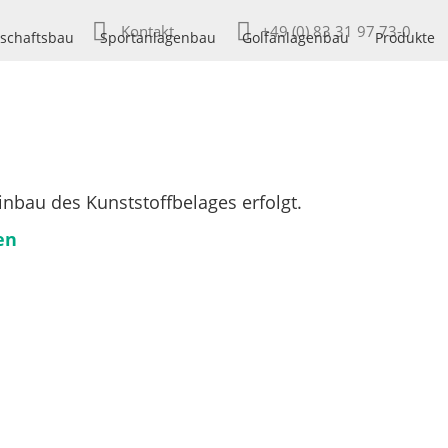
Kontakt
+49 (0) 83 31 97 73-0
schaftsbau
Sportanlagenbau
Golfanlagenbau
Produkte
inbau des Kunststoffbelages erfolgt.
en