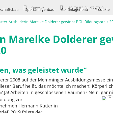
Kontakt
+49 (0) 83 31 97 73-0
schaftsbau
Sportanlagenbau
Golfanlagenbau
Produkte
utter-Ausbilderin Mareike Dolderer gewinnt BGL-Bildungspreis 2
in Mareike Dolderer g
20
en, was geleistet wurde“
erer 2008 auf der Memminger Ausbildungsmesse eine
 dieser Beruf heißt, das möchte ich machen! Körperli
 Ja! Arbeiten in geschlossenen Räumen? Nein, gar nic
bildung zur
rnehmen Hermann Kutter in
ief, 2019 folgte der