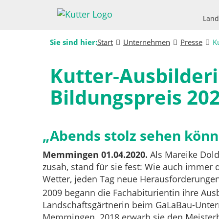
Land
Sie sind hier:
Start
Unternehmen
Presse
K
Kutter-Ausbilder
Bildungspreis 20
„Abends stolz sehen könn
Memmingen 01.04.2020.
Als Mareike Dold
zusah, stand für sie fest: Wie auch immer
Wetter, jeden Tag neue Herausforderungen?
2009 begann die Fachabiturientin ihre Aus
Landschaftsgärtnerin beim GaLaBau-Unte
Memmingen. 2018 erwarb sie den Meisterbr