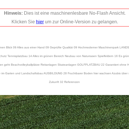
Hinweis:
Dies ist eine maschinenlesbare No-Flash Ansicht.
Klicken Sie
hier
um zur Online-Version zu gelangen.
 Blick 09 Alles aus einer Hand 09 Geprüfte Qualität 09 Hochmoderner Maschinenpark LANDSC
tz Tennisplatzbau 14 Alles im grünen Bereich Neubau von Naturrasen Spielfeldern 16 Es grünt 
agen geht Beachvolleyballplätze Reitanlagen Skateanlagen GOLFPLATZBAU 22 Garantiert oh
 im Garten und Landschaftsbau AUSBILDUNG 28 Fruchtbarer Boden hier wachsen Azubis über si
Zukunft 32 Referenzen