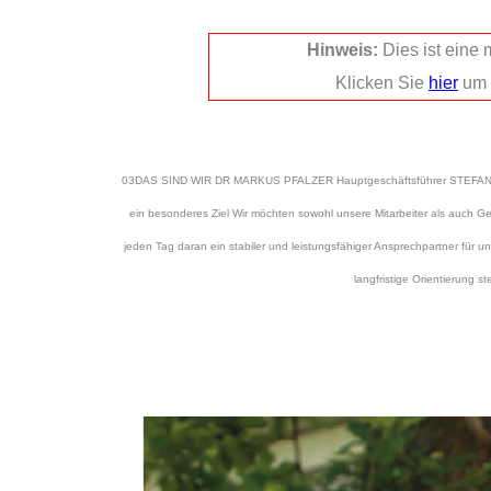
Hinweis:
Dies ist eine
Klicken Sie
hier
um 
03DAS SIND WIR DR MARKUS PFALZER Hauptgeschäftsführer STEFAN KUT
ein besonderes Ziel Wir möchten sowohl unsere Mitarbeiter als auch Ges
jeden Tag daran ein stabiler und leistungsfähiger Ansprechpartner für
langfristige Orientierung s